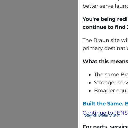
better serve laun
You're being red
continue to fin
The Braun site wi
primary destinatio
What this means 
The same Br
Stronger ser
Broader equi
Built the Same. 
Continue to JENS
Stay on Braun Site
For parts, servi