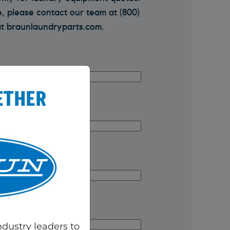
e, please contact our team at (800)
at braunlaundryparts.com.
ETHER
dustry leaders to