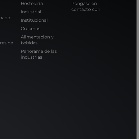
Hostelería
Póngase en
contacto con
Industrial
mado
Institucional
Cruceros
Alimentación y
res de
bebidas
Panorama de las
industrias