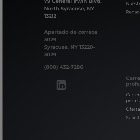
79 General Irwin Blvd.
Nuestr
North Syracuse, NY
Redac
13212
Apartado de correos
3029
Syracuse, NY 13220-
3029
(800) 432-7286
Carre
profe
Carrer
profes
Ofert
Solici