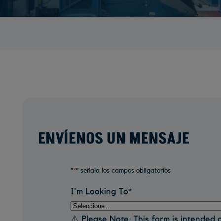
ENVÍENOS UN MENSAJE
"
*
" señala los campos obligatorios
I'm Looking To
*
⚠️ Please Note: This form is intended