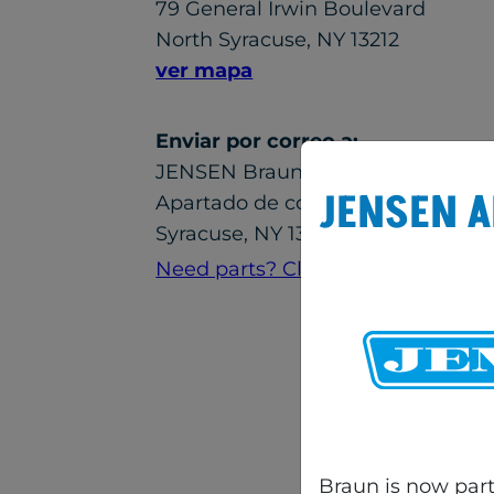
79 General Irwin Boulevard
North Syracuse, NY 13212
ver mapa
Enviar por correo a:
JENSEN Braun LLC
JENSEN 
Apartado de correos 3029
Syracuse, NY 13220-3029
Need parts? Click Here
Braun is now par