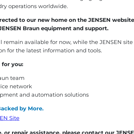
dry operations worldwide.
D
Ciudad
E
irected to our new home on the JENSEN website,
i
d JENSEN Braun equipment and support.
r
ZIP / Código Postal
P
ll remain available for now, while the JENSEN si
e
n for the latest information and tools.
c
c
Mensaje
*
for you:
i
ó
aun team
n
vice network
*
pment and automation solutions
Backed by More.
EN Site
ce, or repair assistance, please contact our JEN