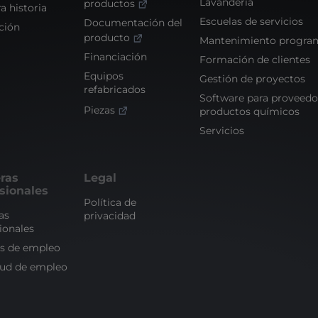
Lavanderia
productos
a historia
Escuelas de servicios
Documentación del
ción
producto
Mantenimiento progra
Financiación
Formación de clientes
Equipos
Gestión de proyectos
refabricados
Software para proveedo
Piezas
productos químicos
Servicios
ras
Legal
sionales
Política de
as
privacidad
ionales
as de empleo
tud de empleo