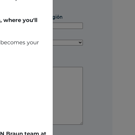
stado / Provincia / Región
 where you'll
aís
te becomes your
SEN Braun team at